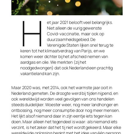
H
et jaar 2021 belooft veel belangrijks.
Niet alleen de vurig gewenste
Covid-vaccinatie, maar ook op
duurzaamheidsgebied. De
Verenigde Staten lijken snel terug te
keren tot het klimaatverdrag van Parijs, en we
komen weer dichter bij het afscheid nemen van
aardgas en olie. We merkten (zij het
noodgedwongen) dat ook Nederland een prachtig
vakantieland kan zijn.
Maar 2020 was, met 2014, ook het warmste jaar ooit in
Nederland gemeten. De droogte werd bij tijden nijpend, en
ook wereldwijd worden veel gevolgen van ons handelen
steeds duidelijker. Woester weer, nog meer landhonger en
ontbossing, nog meer consumptie door nog meer mensen.
Het lijkt alsof niemand daar in zijn eentje iets tegen kan
doen. Maar alleen het tegendeel is waar: als niemand iets
verzint, is het zeker dat het tij niet wordt gekeerd. Maar elke
wereldwijde oplossing begint met het idee van één persoon.