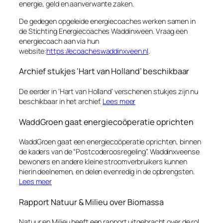
energie, geld en aanverwante zaken.
De gedegen opgeleide energiecoaches werken samen in
de Stichting Energiecoaches Waddinxveen. Vraag een
energiecoach aan via hun
website:
https://ecoacheswaddinxveen.nl
.
Archief stukjes ‘Hart van Holland’ beschikbaar
De eerder in ‘Hart van Holland’ verschenen stukjes zijn nu
beschikbaar in het archief.
Lees meer
WaddGroen gaat energiecoöperatie oprichten
WaddGroen gaat een energiecoöperatie oprichten, binnen
de kaders van de “Postcoderoosregeling”. Waddinxveense
bewoners en andere kleine stroomverbruikers kunnen
hierin deelnemen, en delen evenredig in de opbrengsten.
Lees meer
Rapport Natuur & Milieu over Biomassa
Natuur en Milieu heeft een rapport uitgebracht over de rol