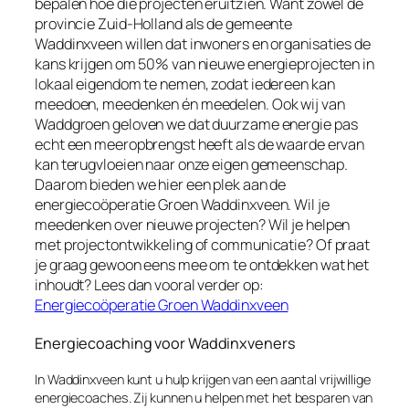
bepalen hoe die projecten eruitzien. Want zowel de
provincie Zuid-Holland als de gemeente
Waddinxveen willen dat inwoners en organisaties de
kans krijgen om 50% van nieuwe energieprojecten in
lokaal eigendom te nemen, zodat iedereen kan
meedoen, meedenken én meedelen. Ook wij van
Waddgroen geloven we dat duurzame energie pas
echt een meeropbrengst heeft als de waarde ervan
kan terugvloeien naar onze eigen gemeenschap.
Daarom bieden we hier een plek aan de
energiecoöperatie Groen Waddinxveen. Wil je
meedenken over nieuwe projecten? Wil je helpen
met projectontwikkeling of communicatie? Of praat
je graag gewoon eens mee om te ontdekken wat het
inhoudt? Lees dan vooral verder op:
Energiecoöperatie Groen Waddinxveen
Energiecoaching voor Waddinxveners
In Waddinxveen kunt u hulp krijgen van een aantal vrijwillige
energiecoaches. Zij kunnen u helpen met het besparen van