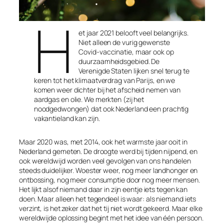
H
et jaar 2021 belooft veel belangrijks.
Niet alleen de vurig gewenste
Covid-vaccinatie, maar ook op
duurzaamheidsgebied. De
Verenigde Staten lijken snel terug te
keren tot het klimaatverdrag van Parijs, en we
komen weer dichter bij het afscheid nemen van
aardgas en olie. We merkten (zij het
noodgedwongen) dat ook Nederland een prachtig
vakantieland kan zijn.
Maar 2020 was, met 2014, ook het warmste jaar ooit in
Nederland gemeten. De droogte werd bij tijden nijpend, en
ook wereldwijd worden veel gevolgen van ons handelen
steeds duidelijker. Woester weer, nog meer landhonger en
ontbossing, nog meer consumptie door nog meer mensen.
Het lijkt alsof niemand daar in zijn eentje iets tegen kan
doen. Maar alleen het tegendeel is waar: als niemand iets
verzint, is het zeker dat het tij niet wordt gekeerd. Maar elke
wereldwijde oplossing begint met het idee van één persoon.