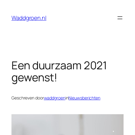
Ga
naar
Waddgroen.nl
de
inhoud
Een duurzaam 2021
gewenst!
Geschreven door
waddgroen
in
Nieuwsberichten